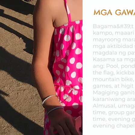
MGA GAW
Bagama&#39;t
kampo, maaari
mayroong mara
mga aktibidad
magdala ng paw
Kasama sa mga
ang: Pool, pond
the flag, kickbal
mountain bike,
games, at higit
Magiging ganit
karaniwang ar
Almusal, umaga
time, group gam
time, evening 
evening chapel