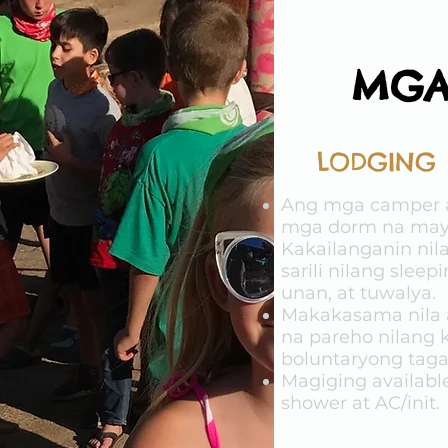
MGA
LODGING
Ang mga camper a
mga dorm na may 
Kakailanganin ni
sarili nilang slee
unan, at tuwalya.
Makakasama nila 
na pareho nilang k
boluntaryong taga
Magiging availabl
shower at AC/init.