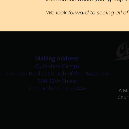
We look forward to seeing all of
Mailing Address:​
Outsiders Camps
c/o
Paso Robles Church of the Nazarene
530 12th Street
Paso Robles, CA 93446
A Mi
Chur