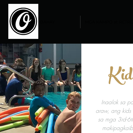
BAHAY
MGA KAMPO at RETRE
Kid
Inaalok sa pa
araw, ang kids
sa mga 3rd-6t
makipagkaib