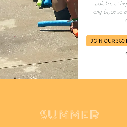
palaka, at hi
ang Diyos sa 
JOIN OUR 360
SUMMER