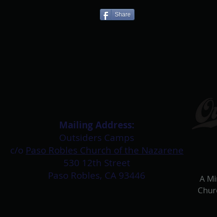
Share
Mailing Address:​
Outsiders Camps
c/o
Paso Robles Church of the Nazarene
530 12th Street
Paso Robles, CA 93446
A Mi
Chur